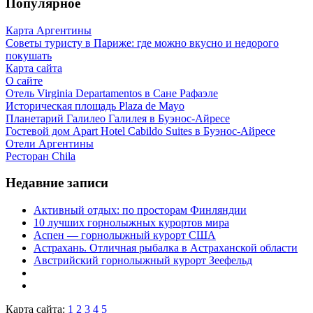
Популярное
Карта Аргентины
Советы туристу в Париже: где можно вкусно и недорого
покушать
Карта сайта
О сайте
Отель Virginia Departamentos в Сане Рафаэле
Историческая площадь Plaza de Mayo
Планетарий Галилео Галилея в Буэнос-Айресе
Гостевой дом Apart Hotel Cabildo Suites в Буэнос-Айресе
Отели Аргентины
Ресторан Chila
Недавние записи
Активный отдых: по просторам Финляндии
10 лучших горнолыжных курортов мира
Аспен — горнолыжный курорт США
Астрахань. Отличная рыбалка в Астраханской области
Австрийский горнолыжный курорт Зеефельд
Карта сайта:
1
2
3
4
5