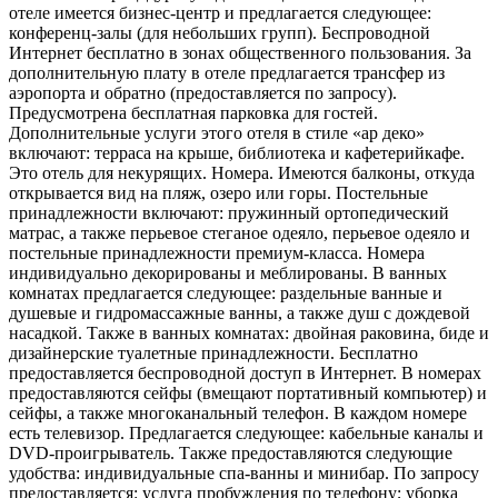
отеле имеется бизнес-центр и предлагается следующее:
конференц-залы (для небольших групп). Беспроводной
Интернет бесплатно в зонах общественного пользования. За
дополнительную плату в отеле предлагается трансфер из
аэропорта и обратно (предоставляется по запросу).
Предусмотрена бесплатная парковка для гостей.
Дополнительные услуги этого отеля в стиле «ар деко»
включают: терраса на крыше, библиотека и кафетерийкафе.
Это отель для некурящих. Номера. Имеются балконы, откуда
открывается вид на пляж, озеро или горы. Постельные
принадлежности включают: пружинный ортопедический
матрас, а также перьевое стеганое одеяло, перьевое одеяло и
постельные принадлежности премиум-класса. Номера
индивидуально декорированы и меблированы. В ванных
комнатах предлагается следующее: раздельные ванные и
душевые и гидромассажные ванны, а также душ с дождевой
насадкой. Также в ванных комнатах: двойная раковина, биде и
дизайнерские туалетные принадлежности. Бесплатно
предоставляется беспроводной доступ в Интернет. В номерах
предоставляются сейфы (вмещают портативный компьютер) и
сейфы, а также многоканальный телефон. В каждом номере
есть телевизор. Предлагается следующее: кабельные каналы и
DVD-проигрыватель. Также предоставляются следующие
удобства: индивидуальные спа-ванны и минибар. По запросу
предоставляется: услуга пробуждения по телефону; уборка