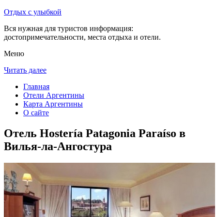
Отдых с улыбкой
Вся нужная для туристов информация:
достопримечательности, места отдыха и отели.
Меню
Читать далее
Главная
Отели Аргентины
Карта Аргентины
О сайте
Отель Hostería Patagonia Paraíso в
Вилья-ла-Ангостура