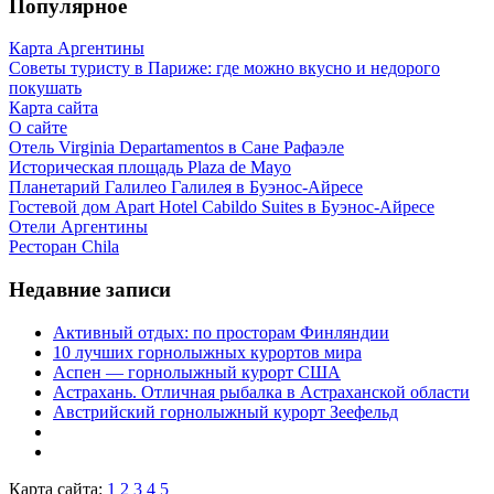
Популярное
Карта Аргентины
Советы туристу в Париже: где можно вкусно и недорого
покушать
Карта сайта
О сайте
Отель Virginia Departamentos в Сане Рафаэле
Историческая площадь Plaza de Mayo
Планетарий Галилео Галилея в Буэнос-Айресе
Гостевой дом Apart Hotel Cabildo Suites в Буэнос-Айресе
Отели Аргентины
Ресторан Chila
Недавние записи
Активный отдых: по просторам Финляндии
10 лучших горнолыжных курортов мира
Аспен — горнолыжный курорт США
Астрахань. Отличная рыбалка в Астраханской области
Австрийский горнолыжный курорт Зеефельд
Карта сайта:
1
2
3
4
5