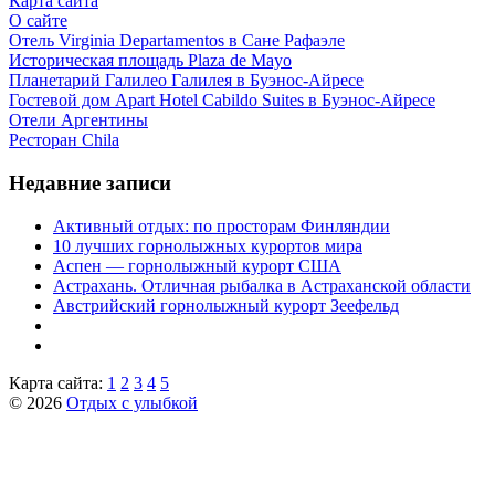
Карта сайта
О сайте
Отель Virginia Departamentos в Сане Рафаэле
Историческая площадь Plaza de Mayo
Планетарий Галилео Галилея в Буэнос-Айресе
Гостевой дом Apart Hotel Cabildo Suites в Буэнос-Айресе
Отели Аргентины
Ресторан Chila
Недавние записи
Активный отдых: по просторам Финляндии
10 лучших горнолыжных курортов мира
Аспен — горнолыжный курорт США
Астрахань. Отличная рыбалка в Астраханской области
Австрийский горнолыжный курорт Зеефельд
Карта сайта:
1
2
3
4
5
© 2026
Отдых с улыбкой