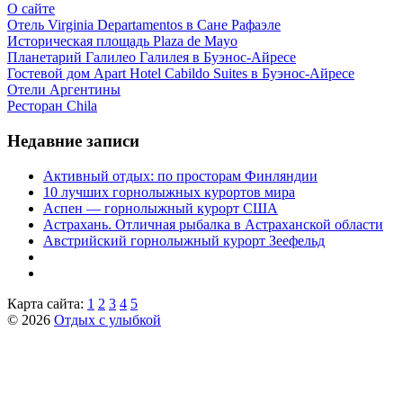
О сайте
Отель Virginia Departamentos в Сане Рафаэле
Историческая площадь Plaza de Mayo
Планетарий Галилео Галилея в Буэнос-Айресе
Гостевой дом Apart Hotel Cabildo Suites в Буэнос-Айресе
Отели Аргентины
Ресторан Chila
Недавние записи
Активный отдых: по просторам Финляндии
10 лучших горнолыжных курортов мира
Аспен — горнолыжный курорт США
Астрахань. Отличная рыбалка в Астраханской области
Австрийский горнолыжный курорт Зеефельд
Карта сайта:
1
2
3
4
5
© 2026
Отдых с улыбкой