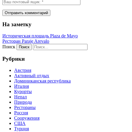
На заметку
Историческая площадь Plaza de Mayo
Ресторан Paraje Arevalo
Поиск
Рубрики
Австрия
Активный отдых
Доминиканская республика
Италия
Курорты
Непал
Природа
Рестораны
Россия
Сооружения
США
Турция