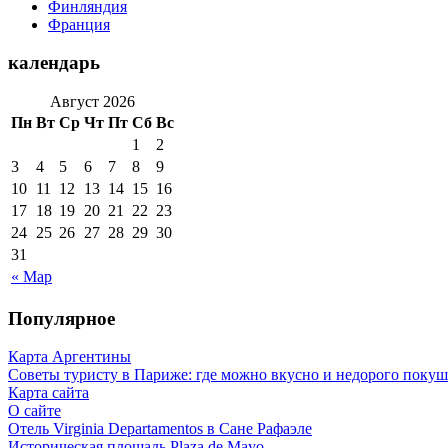
Финляндия
Франция
календарь
Август 2026
Пн
Вт
Ср
Чт
Пт
Сб
Вс
1
2
3
4
5
6
7
8
9
10
11
12
13
14
15
16
17
18
19
20
21
22
23
24
25
26
27
28
29
30
31
« Мар
Популярное
Карта Аргентины
Советы туристу в Париже: где можно вкусно и недорого покуш
Карта сайта
О сайте
Отель Virginia Departamentos в Сане Рафаэле
Историческая площадь Plaza de Mayo