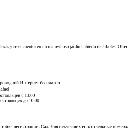
oza, y se encuentra en un maravilloso jardín cubierto de árboles. Ofrec
спроводной Интернет бесплатно
afael
остояльцев с 13:00
остояльцев до 10:00
стойка регистрации, Сад, Для некурящих есть отдельные номера,