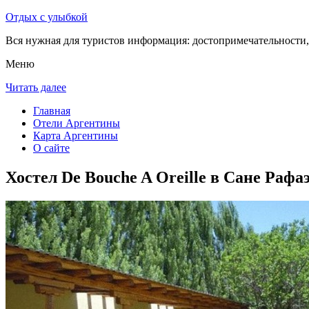
Отдых с улыбкой
Вся нужная для туристов информация: достопримечательности, 
Меню
Читать далее
Главная
Отели Аргентины
Карта Аргентины
О сайте
Хостел De Bouche A Oreille в Сане Рафа