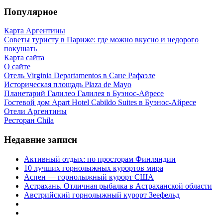
Популярное
Карта Аргентины
Советы туристу в Париже: где можно вкусно и недорого
покушать
Карта сайта
О сайте
Отель Virginia Departamentos в Сане Рафаэле
Историческая площадь Plaza de Mayo
Планетарий Галилео Галилея в Буэнос-Айресе
Гостевой дом Apart Hotel Cabildo Suites в Буэнос-Айресе
Отели Аргентины
Ресторан Chila
Недавние записи
Активный отдых: по просторам Финляндии
10 лучших горнолыжных курортов мира
Аспен — горнолыжный курорт США
Астрахань. Отличная рыбалка в Астраханской области
Австрийский горнолыжный курорт Зеефельд