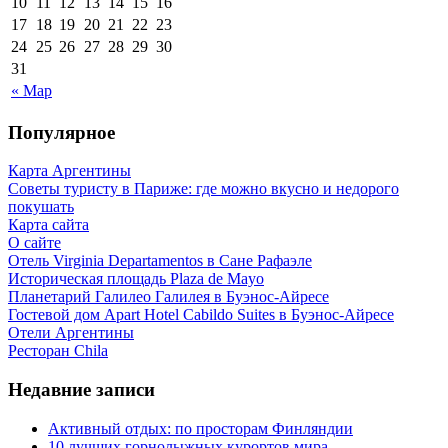
10
11
12
13
14
15
16
17
18
19
20
21
22
23
24
25
26
27
28
29
30
31
« Мар
Популярное
Карта Аргентины
Советы туристу в Париже: где можно вкусно и недорого
покушать
Карта сайта
О сайте
Отель Virginia Departamentos в Сане Рафаэле
Историческая площадь Plaza de Mayo
Планетарий Галилео Галилея в Буэнос-Айресе
Гостевой дом Apart Hotel Cabildo Suites в Буэнос-Айресе
Отели Аргентины
Ресторан Chila
Недавние записи
Активный отдых: по просторам Финляндии
10 лучших горнолыжных курортов мира