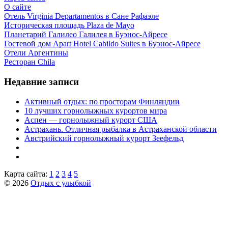
О сайте
Отель Virginia Departamentos в Сане Рафаэле
Историческая площадь Plaza de Mayo
Планетарий Галилео Галилея в Буэнос-Айресе
Гостевой дом Apart Hotel Cabildo Suites в Буэнос-Айресе
Отели Аргентины
Ресторан Chila
Недавние записи
Активный отдых: по просторам Финляндии
10 лучших горнолыжных курортов мира
Аспен — горнолыжный курорт США
Астрахань. Отличная рыбалка в Астраханской области
Австрийский горнолыжный курорт Зеефельд
Карта сайта:
1
2
3
4
5
© 2026
Отдых с улыбкой