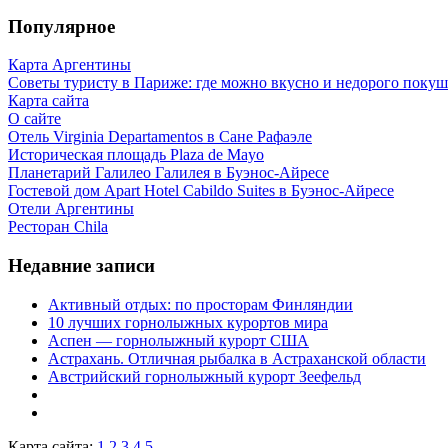
Популярное
Карта Аргентины
Советы туристу в Париже: где можно вкусно и недорого покуш
Карта сайта
О сайте
Отель Virginia Departamentos в Сане Рафаэле
Историческая площадь Plaza de Mayo
Планетарий Галилео Галилея в Буэнос-Айресе
Гостевой дом Apart Hotel Cabildo Suites в Буэнос-Айресе
Отели Аргентины
Ресторан Chila
Недавние записи
Активный отдых: по просторам Финляндии
10 лучших горнолыжных курортов мира
Аспен — горнолыжный курорт США
Астрахань. Отличная рыбалка в Астраханской области
Австрийский горнолыжный курорт Зеефельд
Карта сайта:
1
2
3
4
5