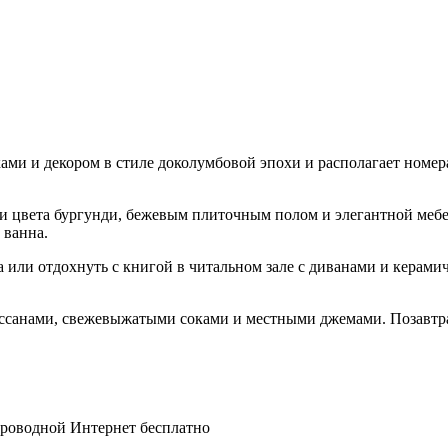
ами и декором в стиле доколумбовой эпохи и располагает номер
ами цвета бургунди, бежевым плиточным полом и элегантной меб
 ванна.
на или отдохнуть с книгой в читальном зале с диванами и керам
уассанами, свежевыжатыми соками и местными джемами. Позавтра
спроводной Интернет бесплатно