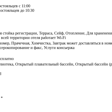
остояльцев с 11:00
остояльцев до 10:30
ая стойка регистрации, Терраса, Сейф, Отопление, Для хранене
 всей территории отеля работает Wi-Fi
номер, Прачечная, Химчистка, Завтрак может доставляться в но
серокопирование и факс, Услуги консьержа
есплатно
лиотека, Открытый плавательный бассейн, Открытый бассейн (р
d
ы
*