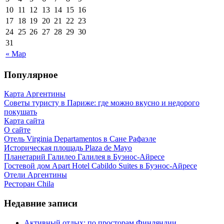
10
11
12
13
14
15
16
17
18
19
20
21
22
23
24
25
26
27
28
29
30
31
« Мар
Популярное
Карта Аргентины
Советы туристу в Париже: где можно вкусно и недорого
покушать
Карта сайта
О сайте
Отель Virginia Departamentos в Сане Рафаэле
Историческая площадь Plaza de Mayo
Планетарий Галилео Галилея в Буэнос-Айресе
Гостевой дом Apart Hotel Cabildo Suites в Буэнос-Айресе
Отели Аргентины
Ресторан Chila
Недавние записи
Активный отдых: по просторам Финляндии