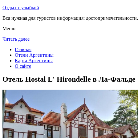
Отдых с улыбкой
Вся нужная для туристов информация: достопримечательности, 
Меню
Читать далее
Главная
Отели Аргентины
Карта Аргентины
О сайте
Отель Hostal L' Hirondelle в Ла-Фальде