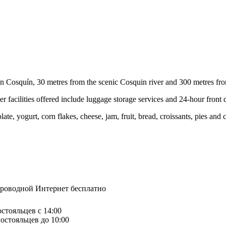
 in Cosquín, 30 metres from the scenic Cosquin river and 300 metres fro
r facilities offered include luggage storage services and 24-hour front 
ate, yogurt, corn flakes, cheese, jam, fruit, bread, croissants, pies and 
спроводной Интернет бесплатно
остояльцев с 14:00
остояльцев до 10:00