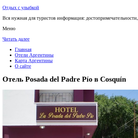
Отдых с улыбкой
Вся нужная для туристов информация: достопримечательности, 
Меню
Читать далее
Главная
Отели Аргентины
Карта Аргентины
О сайте
Отель Posada del Padre Pío в Cosquín