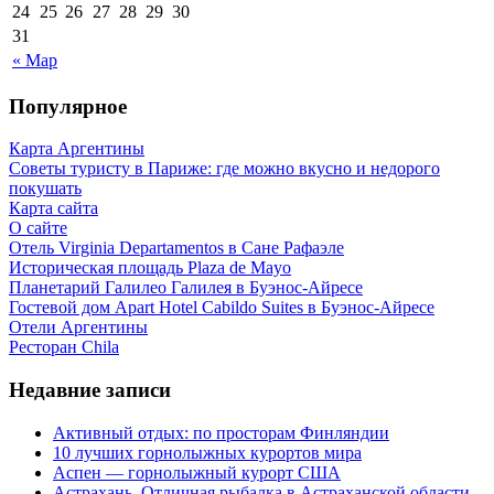
24
25
26
27
28
29
30
31
« Мар
Популярное
Карта Аргентины
Советы туристу в Париже: где можно вкусно и недорого
покушать
Карта сайта
О сайте
Отель Virginia Departamentos в Сане Рафаэле
Историческая площадь Plaza de Mayo
Планетарий Галилео Галилея в Буэнос-Айресе
Гостевой дом Apart Hotel Cabildo Suites в Буэнос-Айресе
Отели Аргентины
Ресторан Chila
Недавние записи
Активный отдых: по просторам Финляндии
10 лучших горнолыжных курортов мира
Аспен — горнолыжный курорт США
Астрахань. Отличная рыбалка в Астраханской области