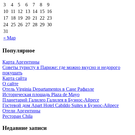
3
4
5
6
7
8
9
10
11
12
13
14
15
16
17
18
19
20
21
22
23
24
25
26
27
28
29
30
31
« Мар
Популярное
Карта Аргентины
Советы туристу в Париже: где можно вкусно и недорого
покушать
Карта сайта
О сайте
Отель Virginia Departamentos в Сане Рафаэле
Историческая площадь Plaza de Mayo
Планетарий Галилео Галилея в Буэнос-Айресе
Гостевой дом Apart Hotel Cabildo Suites в Буэнос-Айресе
Отели Аргентины
Ресторан Chila
Недавние записи