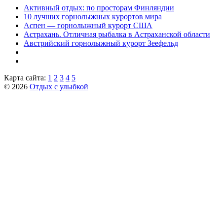
Активный отдых: по просторам Финляндии
10 лучших горнолыжных курортов мира
Аспен — горнолыжный курорт США
Астрахань. Отличная рыбалка в Астраханской области
Австрийский горнолыжный курорт Зеефельд
Карта сайта:
1
2
3
4
5
© 2026
Отдых с улыбкой