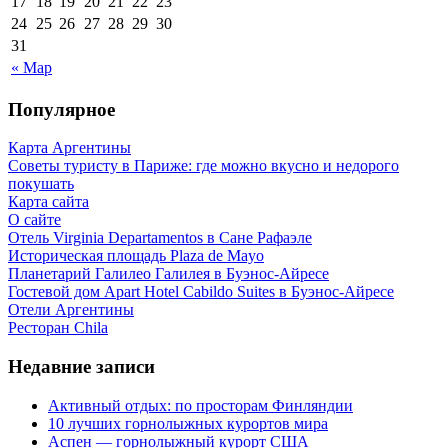
17
18
19
20
21
22
23
24
25
26
27
28
29
30
31
« Мар
Популярное
Карта Аргентины
Советы туристу в Париже: где можно вкусно и недорого
покушать
Карта сайта
О сайте
Отель Virginia Departamentos в Сане Рафаэле
Историческая площадь Plaza de Mayo
Планетарий Галилео Галилея в Буэнос-Айресе
Гостевой дом Apart Hotel Cabildo Suites в Буэнос-Айресе
Отели Аргентины
Ресторан Chila
Недавние записи
Активный отдых: по просторам Финляндии
10 лучших горнолыжных курортов мира
Аспен — горнолыжный курорт США