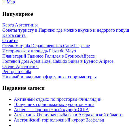
« Мар
Популярное
Карта Аргентины
Советы туристу в Париже: где можно вкусно и недорого покуш
Карта сайта
О сайте
Отель Virginia Departamentos в Сане Рафаэле
Историческая площадь Plaza de Mayo
Планетарий Галилео Галилея в Буэнос-Айресе
Гостевой дом Apart Hotel Cabildo Suites в Буэнос-Айресе
Отели Аргентины
Ресторан Chila
Николай и владимир фартушняк спортмастер, z
Недавние записи
Активный отдых: по просторам Финляндии
10 лучших горнолыжных курортов мира
Аспен — горнолыжный курорт США
Астрахань. Отличная рыбалка в Астраханской области
Австрийский горнолыжный курорт Зеефельд