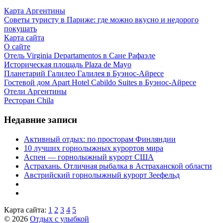
Карта Аргентины
Советы туристу в Париже: где можно вкусно и недорого
покушать
Карта сайта
О сайте
Отель Virginia Departamentos в Сане Рафаэле
Историческая площадь Plaza de Mayo
Планетарий Галилео Галилея в Буэнос-Айресе
Гостевой дом Apart Hotel Cabildo Suites в Буэнос-Айресе
Отели Аргентины
Ресторан Chila
Недавние записи
Активный отдых: по просторам Финляндии
10 лучших горнолыжных курортов мира
Аспен — горнолыжный курорт США
Астрахань. Отличная рыбалка в Астраханской области
Австрийский горнолыжный курорт Зеефельд
Карта сайта:
1
2
3
4
5
© 2026
Отдых с улыбкой