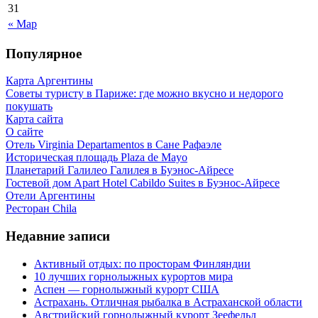
31
« Мар
Популярное
Карта Аргентины
Советы туристу в Париже: где можно вкусно и недорого
покушать
Карта сайта
О сайте
Отель Virginia Departamentos в Сане Рафаэле
Историческая площадь Plaza de Mayo
Планетарий Галилео Галилея в Буэнос-Айресе
Гостевой дом Apart Hotel Cabildo Suites в Буэнос-Айресе
Отели Аргентины
Ресторан Chila
Недавние записи
Активный отдых: по просторам Финляндии
10 лучших горнолыжных курортов мира
Аспен — горнолыжный курорт США
Астрахань. Отличная рыбалка в Астраханской области
Австрийский горнолыжный курорт Зеефельд