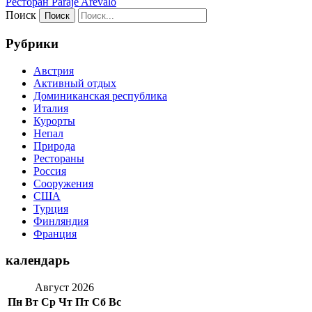
Ресторан Paraje Arevalo
Поиск
Рубрики
Австрия
Активный отдых
Доминиканская республика
Италия
Курорты
Непал
Природа
Рестораны
Россия
Сооружения
США
Турция
Финляндия
Франция
календарь
Август 2026
Пн
Вт
Ср
Чт
Пт
Сб
Вс