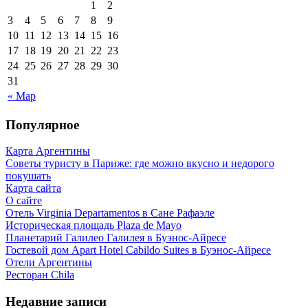
1
2
3
4
5
6
7
8
9
10
11
12
13
14
15
16
17
18
19
20
21
22
23
24
25
26
27
28
29
30
31
« Мар
Популярное
Карта Аргентины
Советы туристу в Париже: где можно вкусно и недорого
покушать
Карта сайта
О сайте
Отель Virginia Departamentos в Сане Рафаэле
Историческая площадь Plaza de Mayo
Планетарий Галилео Галилея в Буэнос-Айресе
Гостевой дом Apart Hotel Cabildo Suites в Буэнос-Айресе
Отели Аргентины
Ресторан Chila
Недавние записи