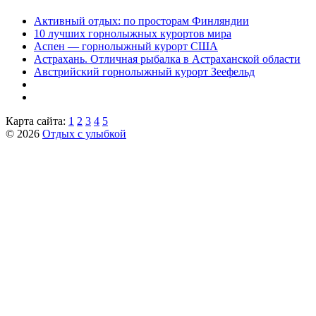
Активный отдых: по просторам Финляндии
10 лучших горнолыжных курортов мира
Аспен — горнолыжный курорт США
Астрахань. Отличная рыбалка в Астраханской области
Австрийский горнолыжный курорт Зеефельд
Карта сайта:
1
2
3
4
5
© 2026
Отдых с улыбкой