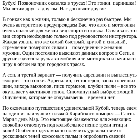
Бубух! Позвоночник оказался в трусах! Это гонки, парнишка!
Мы летим друг за другом. Нас догоняют другие.
В гонках как в жизни, только в бесконечно раз быстрее. Мы
очень авторитетно предупреждаем Вас, что авто и мотогонки
очень опасный для жизни вид спорта и отдыха. Осваивать это
вид спорта необходимо только под руководством инструктора.
Жажда узнать, кто же самый быстрый, крутой и сильный,
стремление померятся силами – повседневные желания
мужчин. Одни постоянно выясняют данных вопрос в Сети, а
другие садятся за руль автомобиля или мотоцикла и начинают
игру в обгон на при городских трасах.
А есть и третий вариант — получить адреналин и выплеснуть
эмоции – это гонки. Адреналин, тестостерон, запах горевших
шин, вихорь выхлопов, писк тормозов, клубки пыли – все это
окутывает участников гонок. Сиюминутный выброс эмоций.
Ощущения, которые не обдумываешь – времени нет.
По окончанию путешествия удивительной Кубой, теперь едем
на один из наилучших пляжей Карибского поморья — Санта-
Мария-дель-Мар. Это настоящее блаженство для желающих
спокойно отдохнуть под колыбельное пение трели птиц и
волн! Особенно здесь можно получить удовольствие от
роскошных теней кокосовых пальм и опробовать свежий