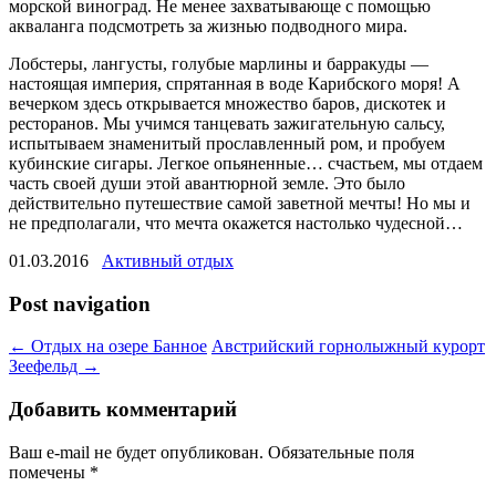
морской виноград. Не менее захватывающе с помощью
акваланга подсмотреть за жизнью подводного мира.
Лобстеры, лангусты, голубые марлины и барракуды —
настоящая империя, спрятанная в воде Карибского моря! А
вечерком здесь открывается множество баров, дискотек и
ресторанов. Мы учимся танцевать зажигательную сальсу,
испытываем знаменитый прославленный ром, и пробуем
кубинские сигары. Легкое опьяненные… счастьем, мы отдаем
часть своей души этой авантюрной земле. Это было
действительно путешествие самой заветной мечты! Но мы и
не предполагали, что мечта окажется настолько чудесной…
01.03.2016
Активный отдых
Post navigation
←
Отдых на озере Банное
Австрийский горнолыжный курорт
Зеефельд
→
Добавить комментарий
Ваш e-mail не будет опубликован.
Обязательные поля
помечены
*