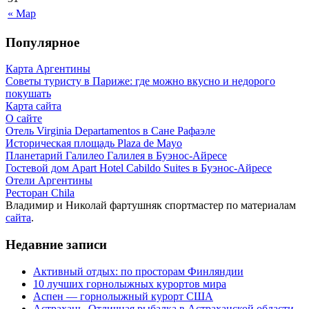
« Мар
Популярное
Карта Аргентины
Советы туристу в Париже: где можно вкусно и недорого
покушать
Карта сайта
О сайте
Отель Virginia Departamentos в Сане Рафаэле
Историческая площадь Plaza de Mayo
Планетарий Галилео Галилея в Буэнос-Айресе
Гостевой дом Apart Hotel Cabildo Suites в Буэнос-Айресе
Отели Аргентины
Ресторан Chila
Владимир и Николай фартушняк спортмастер по материалам
сайта
.
Недавние записи
Активный отдых: по просторам Финляндии
10 лучших горнолыжных курортов мира
Аспен — горнолыжный курорт США
Астрахань. Отличная рыбалка в Астраханской области