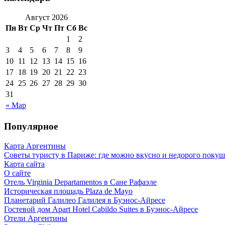
Август 2026
Пн
Вт
Ср
Чт
Пт
Сб
Вс
1
2
3
4
5
6
7
8
9
10
11
12
13
14
15
16
17
18
19
20
21
22
23
24
25
26
27
28
29
30
31
« Мар
Популярное
Карта Аргентины
Советы туристу в Париже: где можно вкусно и недорого покуш
Карта сайта
О сайте
Отель Virginia Departamentos в Сане Рафаэле
Историческая площадь Plaza de Mayo
Планетарий Галилео Галилея в Буэнос-Айресе
Гостевой дом Apart Hotel Cabildo Suites в Буэнос-Айресе
Отели Аргентины