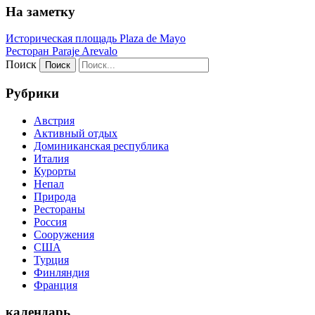
На заметку
Историческая площадь Plaza de Mayo
Ресторан Paraje Arevalo
Поиск
Рубрики
Австрия
Активный отдых
Доминиканская республика
Италия
Курорты
Непал
Природа
Рестораны
Россия
Сооружения
США
Турция
Финляндия
Франция
календарь