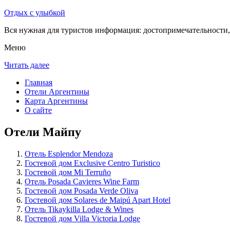
Отдых с улыбкой
Вся нужная для туристов информация: достопримечательности, 
Меню
Читать далее
Главная
Отели Аргентины
Карта Аргентины
О сайте
Отели Майпу
Отель Esplendor Mendoza
Гостевой дом Exclusive Centro Turistico
Гостевой дом Mi Terruño
Отель Posada Cavieres Wine Farm
Гостевой дом Posada Verde Oliva
Гостевой дом Solares de Maipú Apart Hotel
Отель Tikaykilla Lodge & Wines
Гостевой дом Villa Victoria Lodge