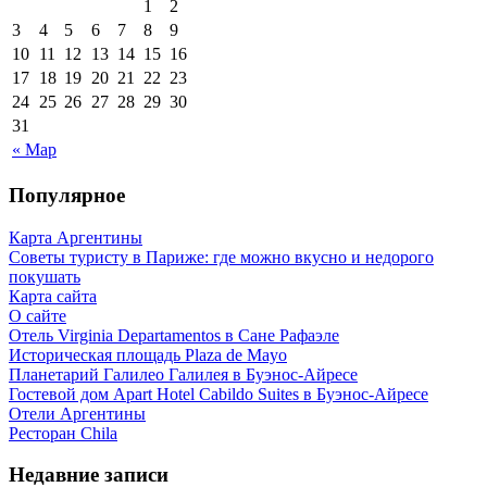
1
2
3
4
5
6
7
8
9
10
11
12
13
14
15
16
17
18
19
20
21
22
23
24
25
26
27
28
29
30
31
« Мар
Популярное
Карта Аргентины
Советы туристу в Париже: где можно вкусно и недорого
покушать
Карта сайта
О сайте
Отель Virginia Departamentos в Сане Рафаэле
Историческая площадь Plaza de Mayo
Планетарий Галилео Галилея в Буэнос-Айресе
Гостевой дом Apart Hotel Cabildo Suites в Буэнос-Айресе
Отели Аргентины
Ресторан Chila
Недавние записи