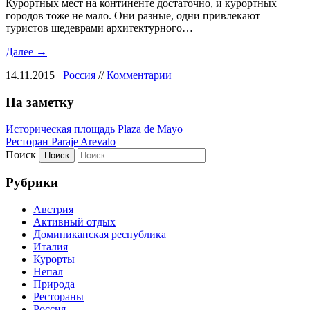
Курортных мест на континенте достаточно, и курортных
городов тоже не мало. Они разные, одни привлекают
туристов шедеврами архитектурного…
Далее →
14.11.2015
Россия
//
Комментарии
На заметку
Историческая площадь Plaza de Mayo
Ресторан Paraje Arevalo
Поиск
Рубрики
Австрия
Активный отдых
Доминиканская республика
Италия
Курорты
Непал
Природа
Рестораны
Россия